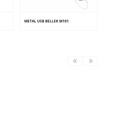
METAL USB BELLEK M101
METAL USB BE