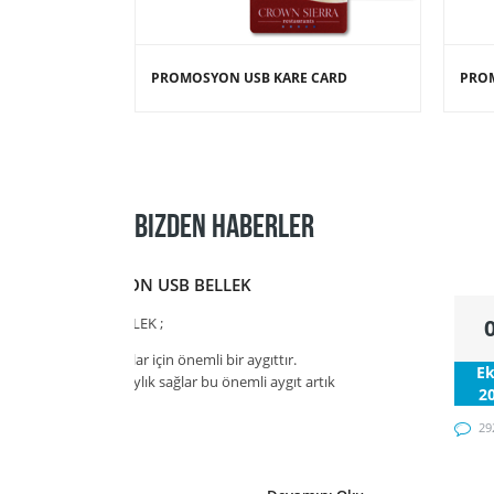
PROMOSYON USB KARE CARD
PRO
BIZDEN HABERLER
EDEN PROMOSYON USB BELLEK
ROMOSYON USB BELLEK ;
b bellekler bilgisayarlar için önemli bir aygıttır.
E
polama içn bize kolaylık sağlar bu önemli aygıt artık
2
romosyon ürün o
29