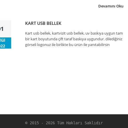
Devamını Oku
KART USB BELLEK
01
Kart usb bellek, kartvizit usb bellek, uv baskıya uygun tam
bir kart boyutunda çift taraf baskıya uygundur. dilediğiniz
lül
görseli logonuz ile birlikte bu ürün ile yanıtabilirsin
022
78 Okunma
Devamını Oku
LAZER MARKALAMA FASON BASKI
26
Lazer markalama fason baskı hizmetimiz başlamıştır. Her
türlü metal, plastik gibi yüzeylere markalama yapıyoruz.
bat
En uygun fiyatlar ve en hızlı şekilde teslim ediyoruz. Lazer
021
mar
76 Okunma
© 2015 - 2026 Tüm Hakları Saklıdır