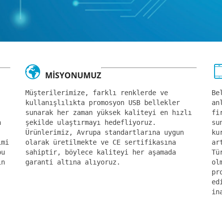
MİSYONUMUZ
Müşterilerimize, farklı renklerde ve
Be
kullanışlılıkta promosyon USB bellekler
an
sunarak her zaman yüksek kaliteyi en hızlı
fi
n
şekilde ulaştırmayı hedefliyoruz.
su
Ürünlerimiz, Avrupa standartlarına uygun
ku
imi
olarak üretilmekte ve CE sertifikasına
ar
bu
sahiptir, böylece kaliteyi her aşamada
Tü
in
garanti altına alıyoruz.
ol
pr
ed
in