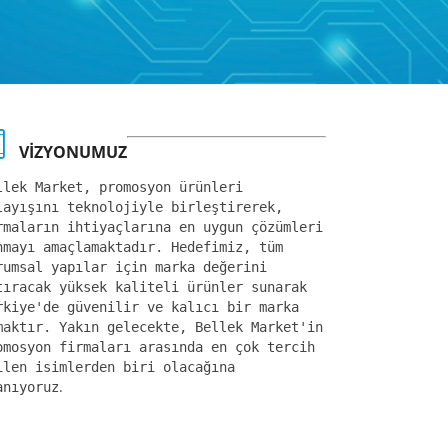
VİZYONUMUZ
llek Market, promosyon ürünleri
layışını teknolojiyle birleştirerek,
rmaların ihtiyaçlarına en uygun çözümleri
nmayı amaçlamaktadır. Hedefimiz, tüm
rumsal yapılar için marka değerini
tıracak yüksek kaliteli ürünler sunarak
rkiye'de güvenilir ve kalıcı bir marka
maktır. Yakın gelecekte, Bellek Market'in
omosyon firmaları arasında en çok tercih
ilen isimlerden biri olacağına
.
anıyoruz